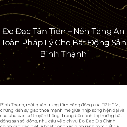
Đo Đạc Tân Tiến – Nền Tảng An
Toàn Pháp Lý Cho Bất Động Sản
Bình Thạnh
Bình Thạnh, một quận trung tâm năng động của TP.HCM,
chứng kiến sự giao thoa mạnh mẽ giữa nhịp sống hiện đại và
các khu dân cư truyền thống. Trong bối cảnh thị trường bất
động sản sôi động, nhu cầu về dịch vụ Đo Đạc Địa Chính
chính xác, đặc biệt là hoạt động xác định ranh mốc đất đai,