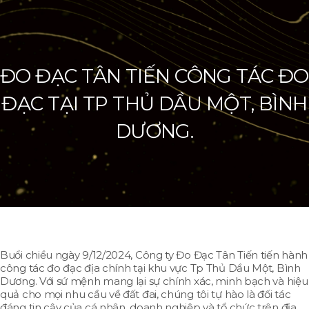
ĐO ĐẠC TÂN TIẾN CÔNG TÁC ĐO
ĐẠC TẠI TP THỦ DẦU MỘT, BÌNH
DƯƠNG.
Buổi chiều ngày 9/12/2024, Công ty Đo Đạc Tân Tiến tiến hành
công tác đo đạc địa chính tại khu vực Tp Thủ Dầu Một, Bình
Dương. Với sứ mệnh mang lại sự chính xác, minh bạch và hiệu
quả cho mọi nhu cầu về đất đai, chúng tôi tự hào là đối tác
đáng tin cậy của cá nhân, doanh nghiệp và tổ chức trên địa