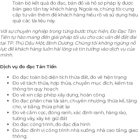
Toàn bộ kết quả đo đạc, bản đồ và hồ sơ pháp lý được
bàn giao tận tay khách hàng. Ngoài ra, chúng tôi cung
cấp tư vấn thêm để khách hàng hiểu rõ và sử dụng hiệu
quả các tài liệu này.
Với sự chuyên nghiệp trong từng bước thực hiện, Đo Đạc Tân
Tiến tự hào mang đến giải pháp tối ưu cho các vấn đề đất đai
tại TP. Thủ Dầu Một, Bình Dương. Chúng tôi không ngừng nỗ
lực để khách hàng luôn hài lòng và tin tưởng vào dịch vụ của
mình.
Dịch vụ đo đạc Tân Tiến
Đo đạc toàn bộ diện tích thửa đất, đo vẽ hiện trạng
Đo vẽ tách thửa, hợp thửa, chuyển mục đích, kiểm tra
thông tin quy hoạch
Đo vẽ xin cấp phép xây dựng, hoàn công
Đo đạc phân chia tài sản, chuyển nhượng, thừa kế, tặng
cho, vi bằng, thừa phát lại
Đo vẽ cắm cọc, đóng ranh, xác định ranh, hàng rào,
tường vây, xây kè giữ đất
Đo đạc công trình, đo đạc địa hình
Đo đạc định vị công trình nhà xưởng, nhà cao tầng, giao
thông;