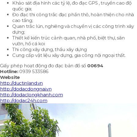
Khảo sát địa hình các tỷ lệ, đo đạc GPS , truyền cao độ
quốc gia;
Đo đạc thi công trắc đạc phần thô, hoàn thiện cho nhà
cao tầng;
Quan trắc lún, nghiêng và chuyển vị các công trình xây
dựng;
Thiết kế kiến trúc cảnh quan, nhà phố, biệt thự, sân
vườn, hồ cá koi
Thi công xây dựng, thầu xây dựng
Cung cấp vật liệu xây dựng, gia công nội ngoại thất.
Giấy phép hoạt động đo đạc bản đồ số
00694
Hotline:
0939 533586
Website
http://ductinland.vn
http://dodacdongnai.vn
http://dodaclongkhanh.com
http://dodac24h.com