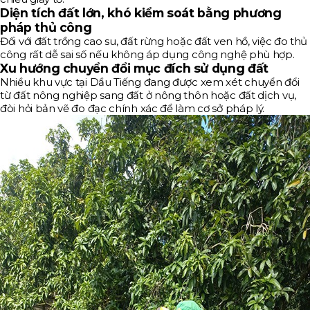
Diện tích đất lớn, khó kiểm soát bằng phương
pháp thủ công
Đối với đất trồng cao su, đất rừng hoặc đất ven hồ, việc đo thủ
công rất dễ sai số nếu không áp dụng công nghệ phù hợp.
Xu hướng chuyển đổi mục đích sử dụng đất
Nhiều khu vực tại Dầu Tiếng đang được xem xét chuyển đổi
từ đất nông nghiệp sang đất ở nông thôn hoặc đất dịch vụ,
đòi hỏi bản vẽ đo đạc chính xác để làm cơ sở pháp lý.