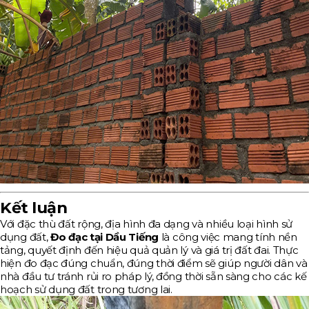
Kết luận
Với đặc thù đất rộng, địa hình đa dạng và nhiều loại hình sử
dụng đất,
Đo đạc tại Dầu Tiếng
là công việc mang tính nền
tảng, quyết định đến hiệu quả quản lý và giá trị đất đai. Thực
hiện đo đạc đúng chuẩn, đúng thời điểm sẽ giúp người dân và
nhà đầu tư tránh rủi ro pháp lý, đồng thời sẵn sàng cho các kế
hoạch sử dụng đất trong tương lai.