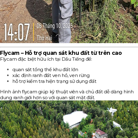
Flycam – Hỗ trợ quan sát khu đất từ trên cao
Flycam đặc biệt hữu ích tại Dầu Tiếng để:
quan sát tổng thể khu đất lớn
xác định ranh đất ven hồ, ven rừng
hỗ trợ kiểm tra hiện trạng sử dụng đất
Hình ảnh flycam giúp kỹ thuật viên và chủ đất dễ dàng hình
dung ranh giới hơn so với quan sát mặt đất.