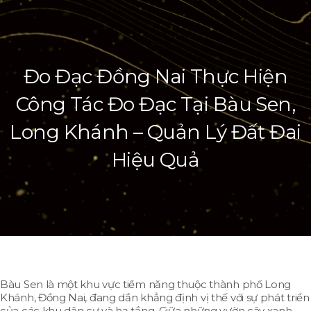
Đo Đạc Đồng Nai Thực Hiện
Công Tác Đo Đạc Tại Bàu Sen,
Long Khánh – Quản Lý Đất Đai
Hiệu Quả
Bàu Sen là một khu vực tiềm năng thuộc thành phố Long
Khánh, Đồng Nai, đang dần khẳng định vị thế với sự phát triển
của các khu dân cư và hạ tầng. Giữa những vườn cây xanh