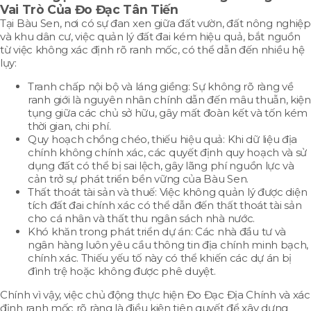
Vai Trò Của
Đo Đạc Tân Tiến
Tại Bàu Sen, nơi có sự đan xen giữa đất vườn, đất nông nghiệp
và khu dân cư, việc quản lý đất đai kém hiệu quả, bắt nguồn
từ việc không xác định rõ ranh mốc, có thể dẫn đến nhiều hệ
lụy:
Tranh chấp nội bộ và láng giềng: Sự không rõ ràng về
ranh giới là nguyên nhân chính dẫn đến mâu thuẫn, kiện
tụng giữa các chủ sở hữu, gây mất đoàn kết và tốn kém
thời gian, chi phí.
Quy hoạch chồng chéo, thiếu hiệu quả: Khi dữ liệu địa
chính không chính xác, các quyết định quy hoạch và sử
dụng đất có thể bị sai lệch, gây lãng phí nguồn lực và
cản trở sự phát triển bền vững của Bàu Sen.
Thất thoát tài sản và thuế: Việc không quản lý được diện
tích đất đai chính xác có thể dẫn đến thất thoát tài sản
cho cá nhân và thất thu ngân sách nhà nước.
Khó khăn trong phát triển dự án: Các nhà đầu tư và
ngân hàng luôn yêu cầu thông tin địa chính minh bạch,
chính xác. Thiếu yếu tố này có thể khiến các dự án bị
đình trệ hoặc không được phê duyệt.
Chính vì vậy, việc chủ động thực hiện Đo Đạc Địa Chính và xác
định ranh mốc rõ ràng là điều kiện tiên quyết để xây dựng