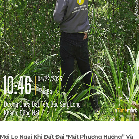
Mối Lo Ngại Khi Đất Đai “Mất Phương Hướng” Và