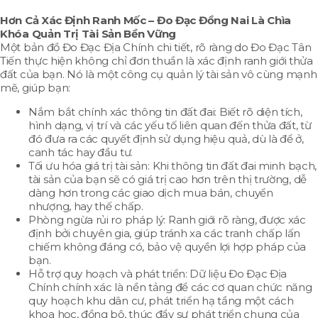
Hơn Cả Xác Định Ranh Mốc –
Đo Đạc Đồng Nai
Là Chìa
Khóa Quản Trị Tài Sản Bền Vững
Một bản đồ Đo Đạc Địa Chính chi tiết, rõ ràng do Đo Đạc Tân
Tiến thực hiện không chỉ đơn thuần là xác định ranh giới thửa
đất của bạn. Nó là một công cụ quản lý tài sản vô cùng mạnh
mẽ, giúp bạn:
Nắm bắt chính xác thông tin đất đai: Biết rõ diện tích,
hình dạng, vị trí và các yếu tố liên quan đến thửa đất, từ
đó đưa ra các quyết định sử dụng hiệu quả, dù là để ở,
canh tác hay đầu tư.
Tối ưu hóa giá trị tài sản: Khi thông tin đất đai minh bạch,
tài sản của bạn sẽ có giá trị cao hơn trên thị trường, dễ
dàng hơn trong các giao dịch mua bán, chuyển
nhượng, hay thế chấp.
Phòng ngừa rủi ro pháp lý: Ranh giới rõ ràng, được xác
định bởi chuyên gia, giúp tránh xa các tranh chấp lấn
chiếm không đáng có, bảo vệ quyền lợi hợp pháp của
bạn.
Hỗ trợ quy hoạch và phát triển: Dữ liệu Đo Đạc Địa
Chính chính xác là nền tảng để các cơ quan chức năng
quy hoạch khu dân cư, phát triển hạ tầng một cách
khoa học, đồng bộ, thúc đẩy sự phát triển chung của