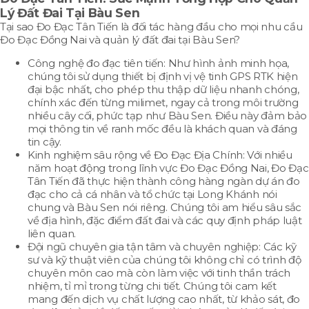
Lý Đất Đai Tại Bàu Sen
Tại sao Đo Đạc Tân Tiến là đối tác hàng đầu cho mọi nhu cầu
Đo Đạc Đồng Nai và quản lý đất đai tại Bàu Sen?
Công nghệ đo đạc tiên tiến: Như hình ảnh minh họa,
chúng tôi sử dụng thiết bị định vị vệ tinh GPS RTK hiện
đại bậc nhất, cho phép thu thập dữ liệu nhanh chóng,
chính xác đến từng milimet, ngay cả trong môi trường
nhiều cây cối, phức tạp như Bàu Sen. Điều này đảm bảo
mọi thông tin về ranh mốc đều là khách quan và đáng
tin cậy.
Kinh nghiệm sâu rộng về Đo Đạc Địa Chính: Với nhiều
năm hoạt động trong lĩnh vực Đo Đạc Đồng Nai, Đo Đạc
Tân Tiến đã thực hiện thành công hàng ngàn dự án đo
đạc cho cả cá nhân và tổ chức tại Long Khánh nói
chung và Bàu Sen nói riêng. Chúng tôi am hiểu sâu sắc
về địa hình, đặc điểm đất đai và các quy định pháp luật
liên quan.
Đội ngũ chuyên gia tận tâm và chuyên nghiệp: Các kỹ
sư và kỹ thuật viên của chúng tôi không chỉ có trình độ
chuyên môn cao mà còn làm việc với tinh thần trách
nhiệm, tỉ mỉ trong từng chi tiết. Chúng tôi cam kết
mang đến dịch vụ chất lượng cao nhất, từ khảo sát, đo