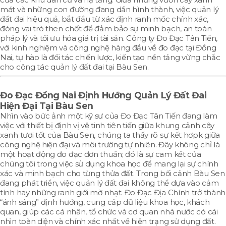
mát và những con đường đang dần hình thành, việc quản lý
đất đai hiệu quả, bắt đầu từ xác định ranh mốc chính xác,
đóng vai trò then chốt để đảm bảo sự minh bạch, an toàn
pháp lý và tối ưu hóa giá trị tài sản. Công ty Đo Đạc Tân Tiến,
với kinh nghiệm và công nghệ hàng đầu về đo đạc tại Đồng
Nai, tự hào là đối tác chiến lược, kiến tạo nền tảng vững chắc
cho công tác quản lý đất đai tại Bàu Sen.
Đo Đạc Đồng Nai
Định Hướng Quản Lý Đất Đai
Hiện Đại Tại Bàu Sen
Nhìn vào bức ảnh một kỹ sư của Đo Đạc Tân Tiến đang làm
việc với thiết bị định vị vệ tinh tiên tiến giữa khung cảnh cây
xanh tươi tốt của Bàu Sen, chúng ta thấy rõ sự kết hơpk giữa
công nghệ hiện đại và môi trường tự nhiên. Đây không chỉ là
một hoạt động đo đạc đơn thuần; đó là sự cam kết của
chúng tôi trong việc sử dụng khoa học để mang lại sự chính
xác và minh bạch cho từng thửa đất. Trong bối cảnh Bàu Sen
đang phát triển, việc quản lý đất đai không thể dựa vào cảm
tính hay những ranh giới mờ nhạt. Đo Đạc Địa Chính trở thành
“ánh sáng” định hướng, cung cấp dữ liệu khoa học, khách
quan, giúp các cá nhân, tổ chức và cơ quan nhà nước có cái
nhìn toàn diện và chính xác nhất về hiện trạng sử dụng đất.