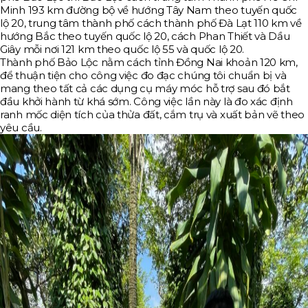
Minh 193 km đường bộ về hướng Tây Nam theo tuyến quốc
lộ 20, trung tâm thành phố cách thành phố Đà Lạt 110 km về
hướng Bắc theo tuyến quốc lộ 20, cách Phan Thiết và Dầu
Giây mỗi nơi 121 km theo quốc lộ 55 và quốc lộ 20.
Thành phố Bảo Lộc nằm cách tỉnh Đồng Nai khoản 120 km,
để thuận tiện cho công việc đo đạc chúng tôi chuẩn bị và
mang theo tất cả các dụng cụ máy móc hỗ trợ sau đó bắt
đầu khởi hành từ khá sớm. Công việc lần này là đo xác định
ranh mốc diện tích của thửa đất, cắm trụ và xuất bản vẽ theo
yêu cầu.