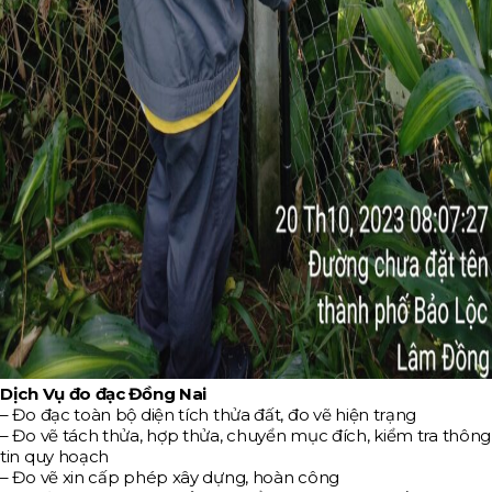
Dịch Vụ đo đạc Đồng Nai
– Đo đạc toàn bộ diện tích thửa đất, đo vẽ hiện trạng
– Đo vẽ tách thửa, hợp thửa, chuyển mục đích, kiểm tra thông
tin quy hoạch
– Đo vẽ xin cấp phép xây dựng, hoàn công