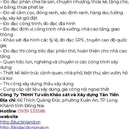
– Đo đạc phân chia tài sản, chuyển nhượng, thừa kế, tặng cho,
vi bằng, thừa phát lại
– Đo vẽ cắm cọc, đóng ranh, xác định ranh, hàng rào, tường
vây, xây kè giữ đất
– Đo đạc công trình, đo đạc địa hình
– Đo đạc định vị công trình nhà xưởng, nhà cao tầng, giao
thông;
– Khảo sát địa hình các tỷ lệ, đo đạc GPS , truyền cao độ quốc
gia;
– Đo đạc thi công trắc đạc phần thô, hoàn thiện cho nhà cao
tầng;
– Quan trắc lún, nghiêng và chuyển vị các công trình xây
dựng;
– Thiết kế kiến trúc cảnh quan, nhà phố, biệt thự, sân vườn, hồ
cá koi
– Thi công xây dựng, thầu xây dựng
– Cung cấp vật liệu xây dựng, gia công nội ngoại thất
Công Ty TNHH Tư vấn Khảo sát và Xây dựng Tân Tiến
Địa chỉ:
66 Thích Quảng Đức, phường Xuân An, TP Long
Khánh tỉnh Đồng Nai
Hotline
:
0939 533586
website
http://ductinland.vn
http://dodacdongnai.vn