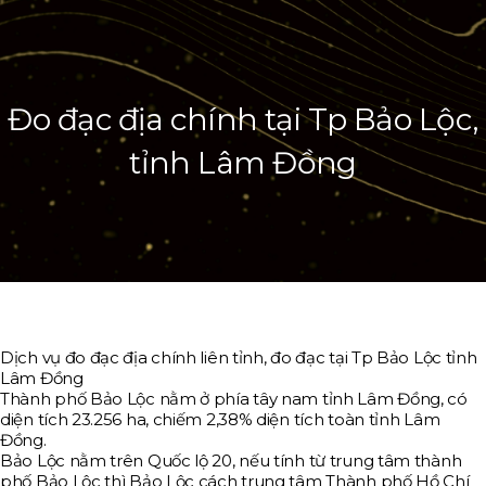
Đo đạc địa chính tại Tp Bảo Lộc,
tỉnh Lâm Đồng
Dịch vụ đo đạc địa chính liên tỉnh, đo đạc tại Tp Bảo Lộc tỉnh
Lâm Đồng
Thành phố Bảo Lộc nằm ở phía tây nam tỉnh Lâm Đồng, có
diện tích 23.256 ha, chiếm 2,38% diện tích toàn tỉnh Lâm
Đồng.
Bảo Lộc nằm trên Quốc lộ 20, nếu tính từ trung tâm thành
phố Bảo Lộc thì Bảo Lộc cách trung tâm Thành phố Hồ Chí