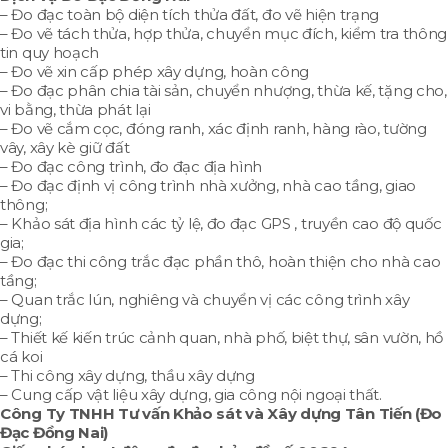
– Đo đạc toàn bộ diện tích thửa đất, đo vẽ hiện trạng
– Đo vẽ tách thửa, hợp thửa, chuyển mục đích, kiểm tra thông
tin quy hoạch
– Đo vẽ xin cấp phép xây dựng, hoàn công
– Đo đạc phân chia tài sản, chuyển nhượng, thừa kế, tặng cho,
vi bằng, thừa phát lại
– Đo vẽ cắm cọc, đóng ranh, xác định ranh, hàng rào, tường
vây, xây kè giữ đất
– Đo đạc công trình, đo đạc địa hình
– Đo đạc định vị công trình nhà xưởng, nhà cao tầng, giao
thông;
– Khảo sát địa hình các tỷ lệ, đo đạc GPS , truyền cao độ quốc
gia;
– Đo đạc thi công trắc đạc phần thô, hoàn thiện cho nhà cao
tầng;
– Quan trắc lún, nghiêng và chuyển vị các công trình xây
dựng;
– Thiết kế kiến trúc cảnh quan, nhà phố, biệt thự, sân vườn, hồ
cá koi
– Thi công xây dựng, thầu xây dựng
– Cung cấp vật liệu xây dựng, gia công nội ngoại thất.
Công Ty TNHH Tư vấn Khảo sát và Xây dựng Tân Tiến (Đo
Đạc Đồng Nai)