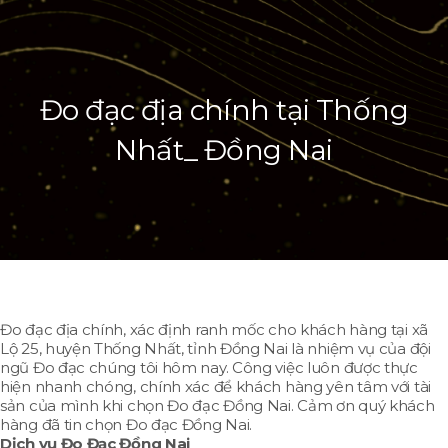
Đo đạc địa chính tại Thống
Nhất_ Đồng Nai
Đo đạc địa chính, xác định ranh mốc cho khách hàng tại xã
Lộ 25, huyện Thống Nhất, tỉnh Đồng Nai là nhiệm vụ của đội
ngũ Đo đạc chúng tôi hôm nay. Công việc luôn được thực
hiện nhanh chóng, chính xác để khách hàng yên tâm với tài
sản của mình khi chọn Đo đạc Đồng Nai. Cảm ơn quý khách
hàng đã tin chọn Đo đạc Đồng Nai.
Dịch vụ Đo Đạc Đồng Nai